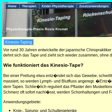
Home
Therapien
Kinder-Physiotherapie
Zusatzanwendungen
Physiotherapie-Praxis Roxie Kromat
Kinesio-Taping
Vor rund 30 Jahren entwickelte der japanische Chiropraktiker
dehnt sich das Tape und zieht sich wieder zusammen, ohne 
Wie funktioniert das Kinesio-Tape?
Bei einer Prellung etwa entz�ndet sich das Gewebe, schwillt
massiert, so werden Lymph- und Blutfluss angeregt. �Entz�n
dem Tapen. Schlie�lich reguliert das Pflaster den Muskelt
Schmerz oft sofort nachl�sst, werden Schonhaltungen und 
Anwendungsgebiete:
Knie-, Sprung- und Schultergelenke