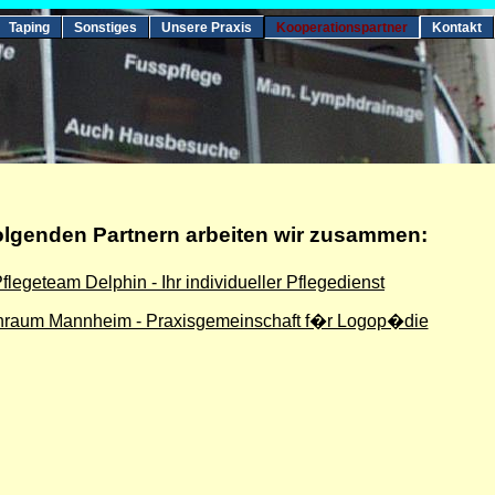
Taping
Sonstiges
Unsere Praxis
Kooperationspartner
Kontakt
folgenden Partnern arbeiten wir zusammen:
flegeteam Delphin - Ihr individueller Pflegedienst
hraum Mannheim - Praxisgemeinschaft f�r Logop�die