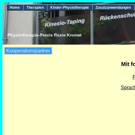
Home
Therapien
Kinder-Physiotherapie
Zusatzanwendungen
Physiotherapie-Praxis Roxie Kromat
Kooperationspartner
Mit 
P
Sprac