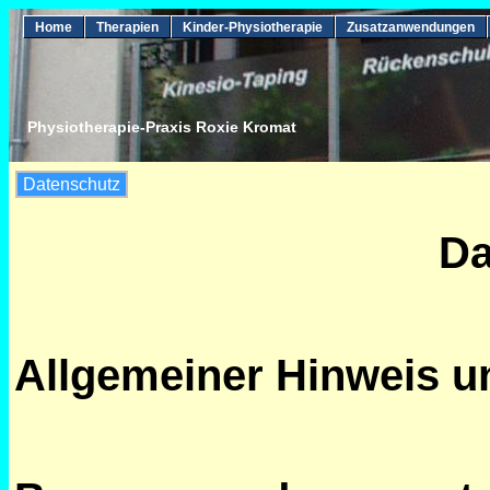
Home
Therapien
Kinder-Physiotherapie
Zusatzanwendungen
Physiotherapie-Praxis Roxie Kromat
Datenschutz
Da
Allgemeiner Hinweis un