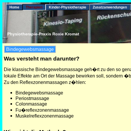
Home
Therapien
Kinder-Physiotherapie
Zusatzanwendungen
Physiotherapie-Praxis Roxie Kromat
Bindegewebsmassage
Was versteht man darunter?
Die klassische Bindegewebsmassage geh�rt zu den so genan
lokale Effekte am Ort der Massage bewirken soll, sondern �b
Zu den Reflexzonenmassagen z�hlen:
Bindegewebsmassage
Periostmassage
Colonmassage
Fu�reflexzonenmassage
Muskelreflexzonenmassage