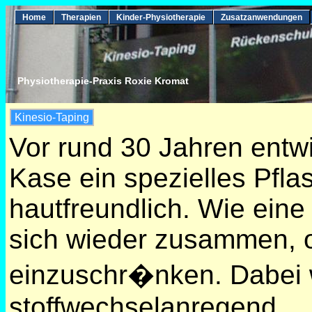
Home
Therapien
Kinder-Physiotherapie
Zusatzanwendungen
Physiotherapie-Praxis Roxie Kromat
Kinesio-Taping
Vor rund 30 Jahren entwi
Kase ein spezielles Pfla
hautfreundlich. Wie eine
sich wieder zusammen, 
einzuschr�nken. Dabei w
stoffwechselanregend.