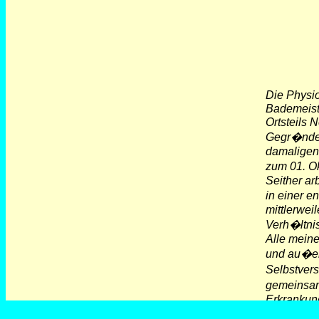
Die Physi
Bademeiste
Ortsteils 
Gegr�ndet
damaligen 
zum 01. O
Seither ar
in einer 
mittlerwei
Verh�ltni
Alle meine
und au�erd
Selbstver
gemeinsam 
Erkrankun
Unser gr��