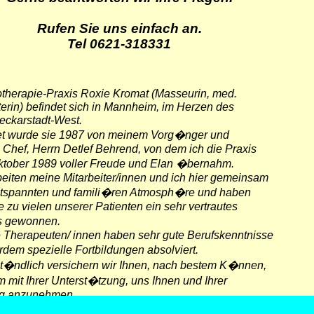
Rufen Sie uns einfach an.
Tel 0621-318331
otherapie-Praxis Roxie Kromat (Masseurin, med.
rin) befindet sich in Mannheim, im Herzen des
Neckarstadt-West.
 wurde sie 1987 von meinem Vorg�nger und
Chef, Herrn Detlef Behrend, von dem ich die Praxis
ktober 1989 voller Freude und Elan �bernahm.
beiten meine Mitarbeiter/innen und ich hier gemeinsam
entspannten und famili�ren Atmosph�re und haben
le zu vielen unserer Patienten ein sehr vertrautes
s gewonnen.
 Therapeuten/ innen haben sehr gute Berufskenntnisse
em spezielle Fortbildungen absolviert.
st�ndlich versichern wir Ihnen, nach bestem K�nnen,
mit Ihrer Unterst�tzung, uns Ihnen und Ihrer
g anzunehmen.
tes Anliegen ist es, Ihre Beschwerden so optimal wie