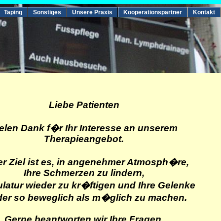
Taping
Sonstiges
Unsere Praxis
Kooperationspartner
Kontakt
Liebe Patienten
elen Dank f�r Ihr Interesse an unserem
Therapieangebot.
r Ziel ist es, in angenehmer Atmosph�re,
Ihre Schmerzen zu lindern,
latur wieder zu kr�ftigen und Ihre Gelenke
der so beweglich als m�glich zu machen.
Gerne beantworten wir Ihre Fragen.